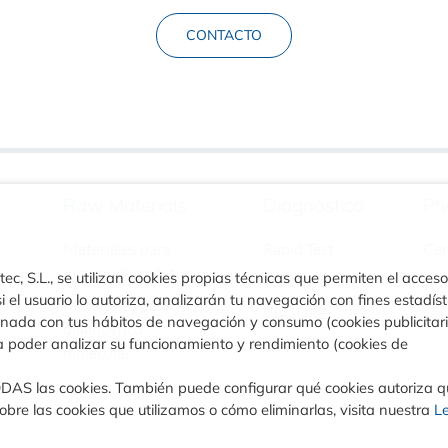
CONTACTO
Raw Materials
Diagnóstico
Ph
Materiales para
Rapid Test
Ce
inmunodiagnóstico
ec, S.L., se utilizan cookies propias técnicas que permiten el acceso
Turbilatex
i el usuario lo autoriza, analizarán tu navegación con fines estadíst
Materiales para
VIASURE
ionada con tus hábitos de navegación y consumo (cookies publicitar
diagnóstico
a poder analizar su funcionamiento y rendimiento (cookies de
CLIA
molecular
ODAS las cookies. También puede configurar qué cookies autoriza 
bre las cookies que utilizamos o cómo eliminarlas, visita nuestra
L