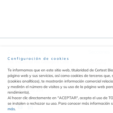
Certest Biotec S.L.
Secciones
Configuración de cookies
Pol. Industrial Río Gállego II Calle J,
Compañía
Nº1
Te informamos que en este sitio web, titularidad de Certest Biot
Noticias
50840, San Mateo de Gállego
página web y sus servicios, así como cookies de terceros que, s
Publicaciones
Zaragoza, (Spain)
(cookies analíticas), te mostrarán información comercial relac
y medirán el número de visitas y su uso de la página web par
Contacto
(+34) 976 520 354
rendimiento).
Al hacer clic directamente en "ACEPTAR", acepta el uso de T
se instalen o rechazar su uso. Para conocer más información so
más
.