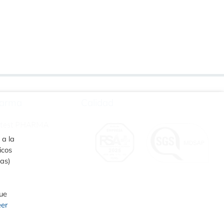
arma
Calidad
rtest PHARMA
 a la
icos
ias)
que
eer