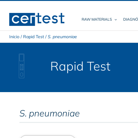
Skip
to
content
RAW MATERIALS
DIAGNÓ
Inicio
/
Rapid Test
/
S. pneumoniae
Rapid Test
S. pneumoniae