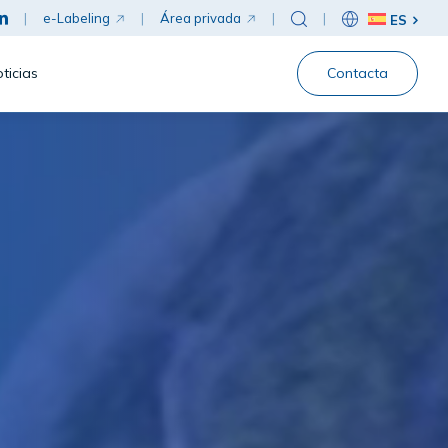
|
e-Labeling
|
Área privada
|
|
ES
ticias
Contacta