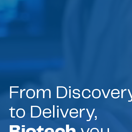
From Discover
to Delivery,
Biotech
you