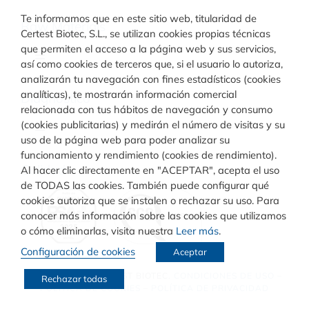
Te informamos que en este sitio web, titularidad de
Raw Materials
Certest Biotec, S.L., se utilizan cookies propias técnicas
que permiten el acceso a la página web y sus servicios,
Toggle
así como cookies de terceros que, si el usuario lo autoriza,
Navigation
analizarán tu navegación con fines estadísticos (cookies
Materiales para inmunodiagnóstico
analíticas), te mostrarán información comercial
Diagnóstico
relacionada con tus hábitos de navegación y consumo
(cookies publicitarias) y medirán el número de visitas y su
Toggle
uso de la página web para poder analizar su
Materiales para diagnóstico molecular
Navigation
funcionamiento y rendimiento (cookies de rendimiento).
Rapid Test
Calidad
Al hacer clic directamente en "ACEPTAR", acepta el uso
de TODAS las cookies. También puede configurar qué
cookies autoriza que se instalen o rechazar su uso. Para
Turbilatex
conocer más información sobre las cookies que utilizamos
o cómo eliminarlas, visita nuestra
Leer más
.
Configuración de cookies
Aceptar
VIASURE
© COPYRIGHT
CERTEST BIOTEC.
CONDICIONES DE USO
–
Rechazar todas
POLÍTICA DE COOKIES
–
POLÍTICA DE PRIVACIDAD