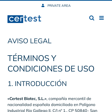
Skip
PRIVATE AREA
to
content
AVISO LEGAL
TÉRMINOS Y
CONDICIONES DE USO
1. INTRODUCCIÓN
«Certest Biotec, S.L.»
, compañía mercantil de
nacionalidad española domiciliada en Polígono
Industrial Rio Gallego II, C/J nº 1., CP 50840- San