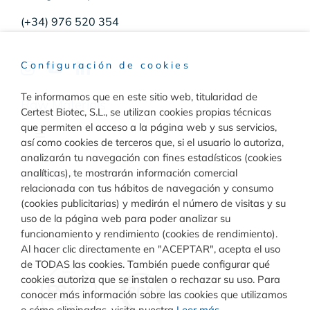
(+34) 976 520 354
Configuración de cookies
Te informamos que en este sitio web, titularidad de
Raw Materials
Certest Biotec, S.L., se utilizan cookies propias técnicas
que permiten el acceso a la página web y sus servicios,
Toggle
así como cookies de terceros que, si el usuario lo autoriza,
Navigation
analizarán tu navegación con fines estadísticos (cookies
Materiales para inmunodiagnóstico
analíticas), te mostrarán información comercial
Diagnóstico
relacionada con tus hábitos de navegación y consumo
(cookies publicitarias) y medirán el número de visitas y su
Toggle
uso de la página web para poder analizar su
Materiales para diagnóstico molecular
Navigation
funcionamiento y rendimiento (cookies de rendimiento).
Rapid Test
Calidad
Al hacer clic directamente en "ACEPTAR", acepta el uso
de TODAS las cookies. También puede configurar qué
cookies autoriza que se instalen o rechazar su uso. Para
Turbilatex
conocer más información sobre las cookies que utilizamos
o cómo eliminarlas, visita nuestra
Leer más
.