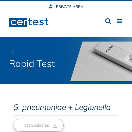
Skip
PRIVATE AREA
to
content
Rapid Test
S. pneumoniae
+
Legionella
Instrucciones