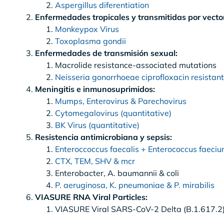
Aspergillus diferentiation
Enfermedades tropicales y transmitidas por vecto
Monkeypox Virus
Toxoplasma gondii
Enfermedades de transmisión sexual:
Macrolide resistance-associated mutations
Neisseria gonorrhoeae ciprofloxacin resistant
Meningitis e inmunosuprimidos:
Mumps, Enterovirus & Parechovirus
Cytomegalovirus (quantitative)
BK Virus (quantitative)
Resistencia antimicrobiana y sepsis:
Enteroccoccus faecalis + Enterococcus faeci
CTX, TEM, SHV & mcr
Enterobacter, A. baumannii & coli
P. aeruginosa, K. pneumoniae & P. mirabilis
VIASURE RNA Viral Particles:
VIASURE Viral SARS-CoV-2 Delta (B.1.617.2) 