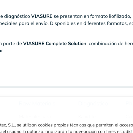
de diagnóstico
VIASURE
se presentan en formato liofilizado
ciales para el envío. Disponibles en diferentes formatos, s
n parte de
VIASURE Complete Solution
, combinación de her
r.
Raw Materials
Diagnóstico
Ph
Materiales para
Rapid Test
Ce
inmunodiagnóstico
ec, S.L., se utilizan cookies propias técnicas que permiten el acceso
Turbilatex
i el usuario lo autoriza, analizarán tu navegación con fines estadíst
Materiales para