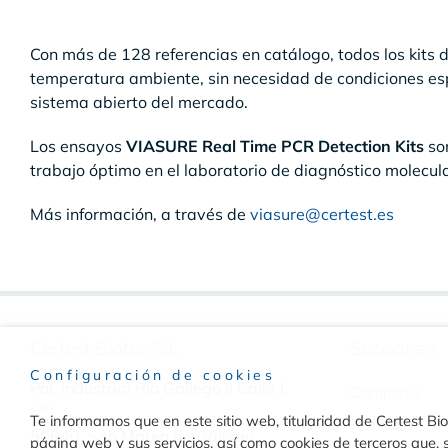
Con más de 128 referencias en catálogo, todos los kits 
temperatura ambiente, sin necesidad de condiciones espe
sistema abierto del mercado.
Los ensayos
VIASURE Real Time PCR Detection Kits
so
trabajo óptimo en el laboratorio de diagnóstico molecula
Más información, a través de
viasure@certest.es
Certest Biotec S.L.
Secciones
Configuración de cookies
Pol. Industrial Río Gállego II Calle J,
Compañía
Nº1
Te informamos que en este sitio web, titularidad de Certest Biot
Noticias
50840, San Mateo de Gállego
página web y sus servicios, así como cookies de terceros que, s