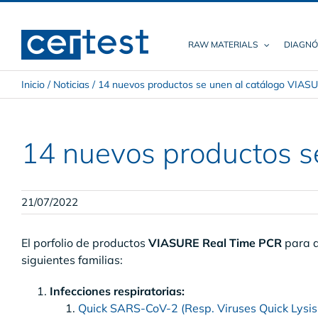
Skip
to
content
RAW MATERIALS
DIAGNÓ
Inicio
/
Noticias
/
14 nuevos productos se unen al catálogo VIAS
14 nuevos productos s
21/07/2022
El porfolio de productos
VIASURE Real Time PCR
para d
siguientes familias:
Infecciones respiratorias:
Quick SARS-CoV-2 (Resp. Viruses Quick Lysi