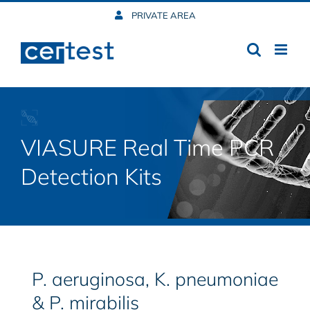
Skip
PRIVATE AREA
to
content
VIASURE Real Time PCR
Detection Kits
P. aeruginosa, K. pneumoniae
& P. mirabilis