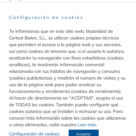
Configuración de cookies
Te informamos que en este sitio web, titularidad de
Raw Materials
Certest Biotec, S.L., se utilizan cookies propias técnicas
que permiten el acceso a la página web y sus servicios,
Toggle
así como cookies de terceros que, si el usuario lo autoriza,
Navigation
analizarán tu navegación con fines estadísticos (cookies
Materiales para inmunodiagnóstico
analíticas), te mostrarán información comercial
Diagnóstico
relacionada con tus hábitos de navegación y consumo
(cookies publicitarias) y medirán el número de visitas y su
Toggle
uso de la página web para poder analizar su
Materiales para diagnóstico molecular
Navigation
funcionamiento y rendimiento (cookies de rendimiento).
Rapid Test
Calidad
Al hacer clic directamente en "ACEPTAR", acepta el uso
de TODAS las cookies. También puede configurar qué
cookies autoriza que se instalen o rechazar su uso. Para
Turbilatex
conocer más información sobre las cookies que utilizamos
o cómo eliminarlas, visita nuestra
Leer más
.
Configuración de cookies
Aceptar