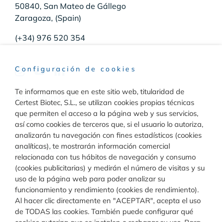
50840, San Mateo de Gállego
Zaragoza, (Spain)
(+34) 976 520 354
Configuración de cookies
Te informamos que en este sitio web, titularidad de
Raw Materials
Certest Biotec, S.L., se utilizan cookies propias técnicas
que permiten el acceso a la página web y sus servicios,
Toggle
así como cookies de terceros que, si el usuario lo autoriza,
Navigation
analizarán tu navegación con fines estadísticos (cookies
Materiales para inmunodiagnóstico
analíticas), te mostrarán información comercial
Diagnóstico
relacionada con tus hábitos de navegación y consumo
(cookies publicitarias) y medirán el número de visitas y su
Toggle
uso de la página web para poder analizar su
Materiales para diagnóstico molecular
Navigation
funcionamiento y rendimiento (cookies de rendimiento).
Rapid Test
Calidad
Al hacer clic directamente en "ACEPTAR", acepta el uso
de TODAS las cookies. También puede configurar qué