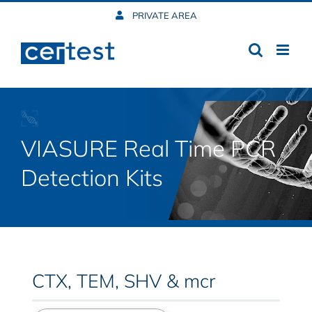
Skip
PRIVATE AREA
to
content
VIASURE Real Time PCR
Detection Kits
CTX, TEM, SHV & mcr