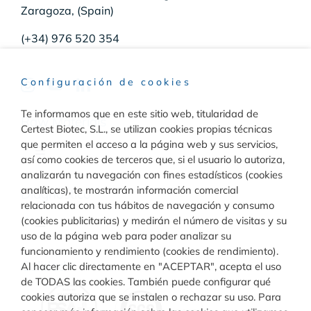
Zaragoza, (Spain)
(+34) 976 520 354
Configuración de cookies
Te informamos que en este sitio web, titularidad de
Raw Materials
Certest Biotec, S.L., se utilizan cookies propias técnicas
que permiten el acceso a la página web y sus servicios,
Toggle
así como cookies de terceros que, si el usuario lo autoriza,
Navigation
analizarán tu navegación con fines estadísticos (cookies
Materiales para inmunodiagnóstico
analíticas), te mostrarán información comercial
Diagnóstico
relacionada con tus hábitos de navegación y consumo
(cookies publicitarias) y medirán el número de visitas y su
Toggle
uso de la página web para poder analizar su
Materiales para diagnóstico molecular
Navigation
funcionamiento y rendimiento (cookies de rendimiento).
Rapid Test
Calidad
Al hacer clic directamente en "ACEPTAR", acepta el uso
de TODAS las cookies. También puede configurar qué
cookies autoriza que se instalen o rechazar su uso. Para
Turbilatex