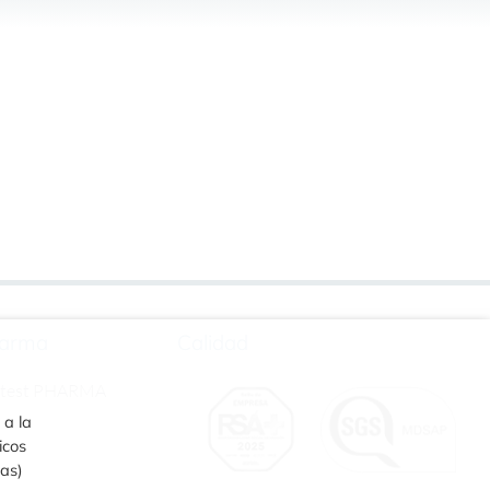
arma
Calidad
rtest PHARMA
 a la
icos
ias)