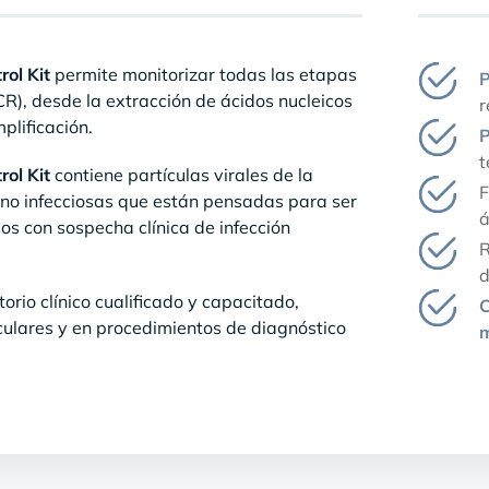
ol Kit
permite monitorizar todas las etapas
P
R), desde la extracción de ácidos nucleicos
r
plificación.
P
t
ol Kit
contiene partículas virales de la
F
no infecciosas que están pensadas para ser
á
os con sospecha clínica de infección
R
d
rio clínico cualificado y capacitado,
C
culares y en procedimientos de diagnóstico