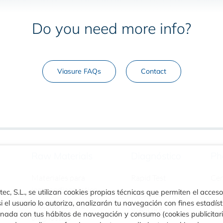
Do you need more info?
Viasure FAQs
Contact
Raw Materials
Diagnóstico
Ph
Materiales para
Rapid Test
Ce
inmunodiagnóstico
ec, S.L., se utilizan cookies propias técnicas que permiten el acceso
Turbilatex
i el usuario lo autoriza, analizarán tu navegación con fines estadíst
Materiales para
VIASURE
ionada con tus hábitos de navegación y consumo (cookies publicitar
diagnóstico