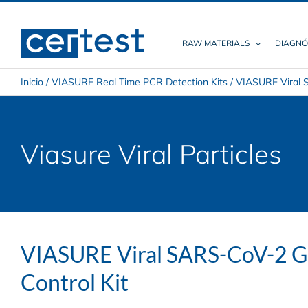
Skip
to
content
RAW MATERIALS
DIAGNÓ
Inicio
/
VIASURE Real Time PCR Detection Kits
/
VIASURE Viral S
Viasure Viral Particles
VIASURE Viral SARS-CoV-2 Ga
Control Kit