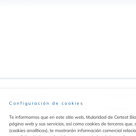
Certest Biotec S.L.
Secciones
Configuración de cookies
Pol. Industrial Río Gállego II Calle J,
Compañía
Nº1
Te informamos que en este sitio web, titularidad de Certest Biot
Noticias
50840, San Mateo de Gállego
página web y sus servicios, así como cookies de terceros que, s
Publicaciones
Zaragoza, (Spain)
(cookies analíticas), te mostrarán información comercial relac