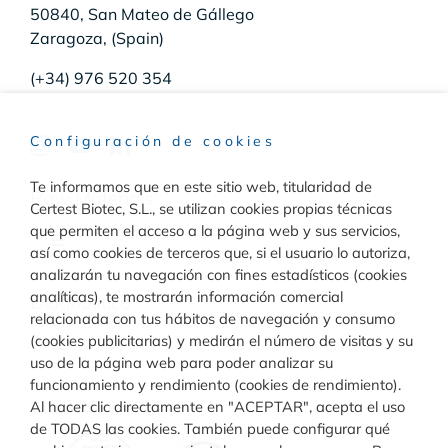
50840, San Mateo de Gállego
Zaragoza, (Spain)
(+34) 976 520 354
Configuración de cookies
Te informamos que en este sitio web, titularidad de
Raw Materials
Certest Biotec, S.L., se utilizan cookies propias técnicas
que permiten el acceso a la página web y sus servicios,
Toggle
así como cookies de terceros que, si el usuario lo autoriza,
Navigation
analizarán tu navegación con fines estadísticos (cookies
Materiales para inmunodiagnóstico
analíticas), te mostrarán información comercial
Diagnóstico
relacionada con tus hábitos de navegación y consumo
(cookies publicitarias) y medirán el número de visitas y su
Toggle
uso de la página web para poder analizar su
Materiales para diagnóstico molecular
Navigation
funcionamiento y rendimiento (cookies de rendimiento).
Rapid Test
Calidad
Al hacer clic directamente en "ACEPTAR", acepta el uso
de TODAS las cookies. También puede configurar qué