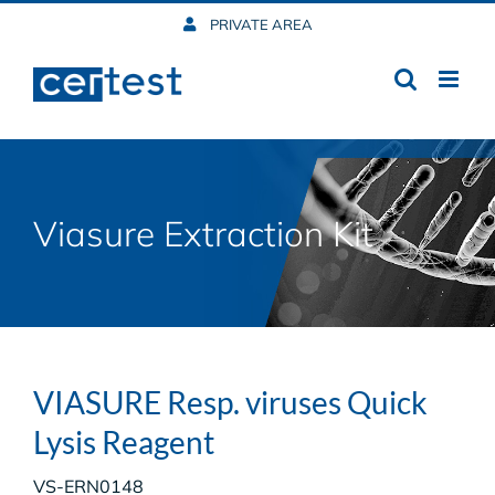
Skip
PRIVATE AREA
to
content
Viasure Extraction Kit
VIASURE Resp. viruses Quick
Lysis Reagent
VS-ERN0148