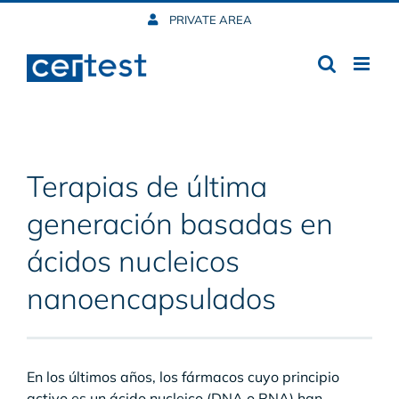
Skip
PRIVATE AREA
to
content
Terapias de última
generación basadas en
ácidos nucleicos
nanoencapsulados
En los últimos años, los fármacos cuyo principio
activo es un ácido nucleico (DNA o RNA) han