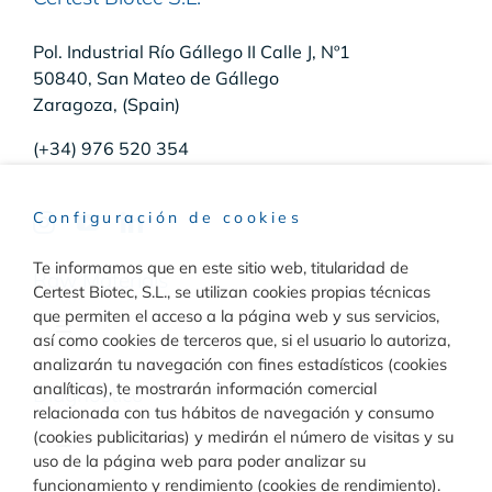
Pol. Industrial Río Gállego II Calle J, Nº1
50840, San Mateo de Gállego
Zaragoza, (Spain)
(+34) 976 520 354
Configuración de cookies
Te informamos que en este sitio web, titularidad de
Raw Materials
Certest Biotec, S.L., se utilizan cookies propias técnicas
que permiten el acceso a la página web y sus servicios,
Toggle
así como cookies de terceros que, si el usuario lo autoriza,
Navigation
analizarán tu navegación con fines estadísticos (cookies
Materiales para inmunodiagnóstico
analíticas), te mostrarán información comercial
Diagnóstico
relacionada con tus hábitos de navegación y consumo
(cookies publicitarias) y medirán el número de visitas y su
Toggle
uso de la página web para poder analizar su
Materiales para diagnóstico molecular
Navigation
funcionamiento y rendimiento (cookies de rendimiento).