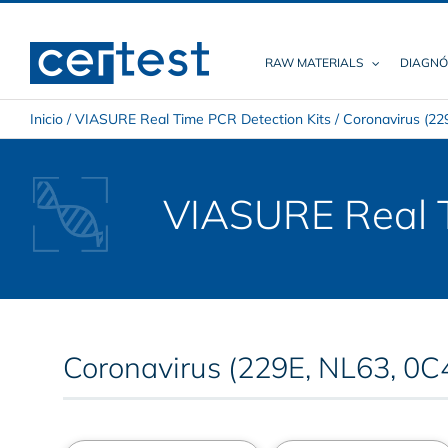
Skip
to
content
RAW MATERIALS
DIAGNÓ
Inicio
/
VIASURE Real Time PCR Detection Kits
/
Coronavirus (22
VIASURE Real T
Coronavirus (229E, NL63, 0