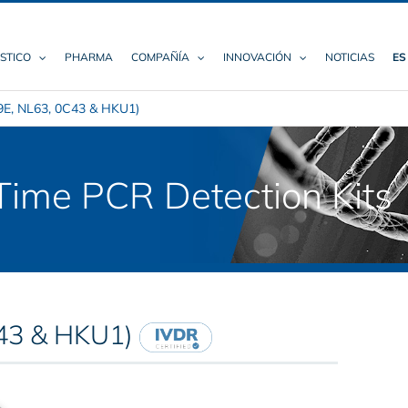
STICO
PHARMA
COMPAÑÍA
INNOVACIÓN
NOTICIAS
ES
9E, NL63, 0C43 & HKU1)
ime PCR Detection Kits
C43 & HKU1)