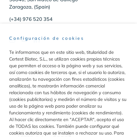
Zaragoza, (Spain)
(+34) 976 520 354
Configuración de cookies
Te informamos que en este sitio web, titularidad de
Raw Materials
Certest Biotec, S.L., se utilizan cookies propias técnicas
que permiten el acceso a la página web y sus servicios,
Toggle
así como cookies de terceros que, si el usuario lo autoriza,
Navigation
analizarán tu navegación con fines estadísticos (cookies
Materiales para inmunodiagnóstico
analíticas), te mostrarán información comercial
Diagnóstico
relacionada con tus hábitos de navegación y consumo
(cookies publicitarias) y medirán el número de visitas y su
Toggle
uso de la página web para poder analizar su
Materiales para diagnóstico molecular
Navigation
funcionamiento y rendimiento (cookies de rendimiento).
Rapid Test
Calidad
Al hacer clic directamente en "ACEPTAR", acepta el uso
de TODAS las cookies. También puede configurar qué
cookies autoriza que se instalen o rechazar su uso. Para