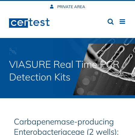
Skip
PRIVATE AREA
to
content
VIASURE Real Time PCR
Detection Kits
Carbapenemase-producing
Enterobacteriaceae (2 wells):