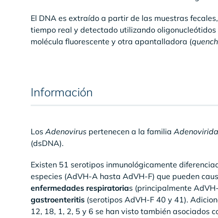
El DNA es extraído a partir de las muestras fecale
tiempo real y detectado utilizando oligonucleótido
molécula fluorescente y otra apantalladora (
quench
Información
Los
Adenovirus
pertenecen a la familia
Adenovirid
(dsDNA).
Existen 51 serotipos inmunológicamente diferenci
especies (AdVH-A hasta AdVH-F) que pueden causa
enfermedades respiratoria
s (principalmente AdVH-
gastroenteritis
(serotipos AdVH-F 40 y 41). Adicion
12, 18, 1, 2, 5 y 6 se han visto también asociados 