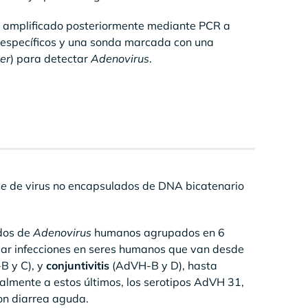
s, amplificado posteriormente mediante PCR a
s específicos y una sonda marcada con una
er
) para detectar
Adenovirus
.
ae
de virus no encapsulados de DNA bicatenario
ados de
Adenovirus
humanos agrupados en 6
r infecciones en seres humanos que van desde
B y C), y
conjuntivitis
(AdVH-B y D), hasta
almente a estos últimos, los serotipos AdVH 31,
con diarrea aguda.