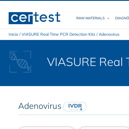
Skip
to
content
RAW MATERIALS
DIAGNÓ
Inicio
/
VIASURE Real Time PCR Detection Kits
/
Adenovirus
VIASURE Real T
Adenovirus