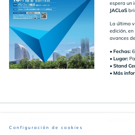
espera un i
JACLaS
bri
La última v
edición, en
avances de
•
Fechas:
6
•
Lugar:
Pa
•
Stand Cer
•
Más infor
Certest Biotec S.L.
Secciones
Configuración de cookies
Pol. Industrial Río Gállego II Calle J,
Compañía