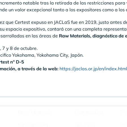
ncremento notable tras la retirada de las restricciones para 
nde un valor excepcional tanto a los expositores como a los 
ez que Certest expuso en JACLaS fue en 2019, justo antes d
 su espacio expositivo, contará con una completa representa
sarrollados en las áreas de
Raw Materials, diagnóstico de 
, 7 y 8 de octubre.
cifico Yokohama, Yokohama City, Japón.
test nº D-5
mación, a través de la web:
https://jaclas.or.jp/en/index.htm
Raw Materials
Diagnóstico
Ph
Materiales para
Rapid Test
Ce