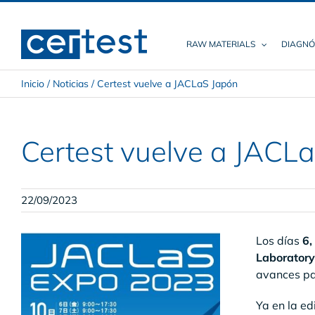
Skip
to
content
RAW MATERIALS
DIAGNÓ
Inicio
/
Noticias
/
Certest vuelve a JACLaS Japón
Certest vuelve a JACL
22/09/2023
Los días
6,
Laboratory
avances par
Ya en la ed