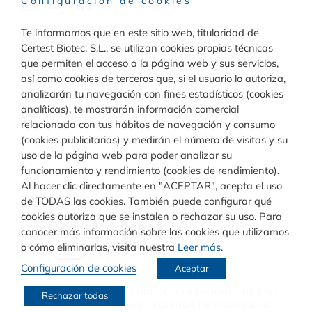
Configuración de cookies
Te informamos que en este sitio web, titularidad de
Raw Materials
Certest Biotec, S.L., se utilizan cookies propias técnicas
que permiten el acceso a la página web y sus servicios,
Toggle
así como cookies de terceros que, si el usuario lo autoriza,
Navigation
analizarán tu navegación con fines estadísticos (cookies
Materiales para inmunodiagnóstico
analíticas), te mostrarán información comercial
Diagnóstico
relacionada con tus hábitos de navegación y consumo
(cookies publicitarias) y medirán el número de visitas y su
Toggle
uso de la página web para poder analizar su
Materiales para diagnóstico molecular
Navigation
funcionamiento y rendimiento (cookies de rendimiento).
Rapid Test
Calidad
Al hacer clic directamente en "ACEPTAR", acepta el uso
de TODAS las cookies. También puede configurar qué
cookies autoriza que se instalen o rechazar su uso. Para
Turbilatex
conocer más información sobre las cookies que utilizamos
o cómo eliminarlas, visita nuestra
Leer más
.
Configuración de cookies
Aceptar
VIASURE
© COPYRIGHT
CERTEST BIOTEC.
CONDICIONES DE USO
–
Rechazar todas
POLÍTICA DE COOKIES
–
POLÍTICA DE PRIVACIDAD