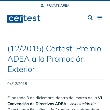
Skip
PRIVATE AREA
to
content
(12/2015) Certest: Premio
ADEA a la Promoción
Exterior
04/12/2015
El pasado 3 de diciembre, dentro del marco de la
VI
Convención de Directivos ADEA
–
Asociación de
Directivos y Ejecutivos de Aragón
-, se entregaban