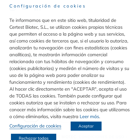
Configuración de cookies
Te informamos que en este sitio web, titularidad de
Raw Materials
Certest Biotec, S.L., se utilizan cookies propias técnicas
que permiten el acceso a la página web y sus servicios,
Toggle
así como cookies de terceros que, si el usuario lo autoriza,
Navigation
analizarán tu navegación con fines estadísticos (cookies
Materiales para inmunodiagnóstico
analíticas), te mostrarán información comercial
Diagnóstico
relacionada con tus hábitos de navegación y consumo
(cookies publicitarias) y medirán el número de visitas y su
Toggle
uso de la página web para poder analizar su
Materiales para diagnóstico molecular
Navigation
funcionamiento y rendimiento (cookies de rendimiento).
Rapid Test
Calidad
Al hacer clic directamente en "ACEPTAR", acepta el uso
de TODAS las cookies. También puede configurar qué
cookies autoriza que se instalen o rechazar su uso. Para
Turbilatex
conocer más información sobre las cookies que utilizamos
o cómo eliminarlas, visita nuestra
Leer más
.
Configuración de cookies
Aceptar
VIASURE
© COPYRIGHT
CERTEST BIOTEC.
CONDICIONES DE USO
–
Rechazar todas