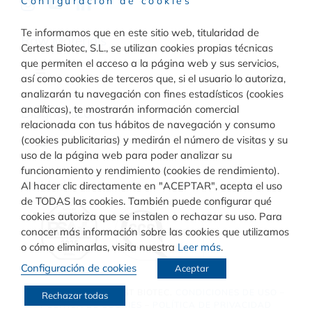
Configuración de cookies
Te informamos que en este sitio web, titularidad de
Raw Materials
Certest Biotec, S.L., se utilizan cookies propias técnicas
que permiten el acceso a la página web y sus servicios,
Toggle
así como cookies de terceros que, si el usuario lo autoriza,
Navigation
analizarán tu navegación con fines estadísticos (cookies
Materiales para inmunodiagnóstico
analíticas), te mostrarán información comercial
Diagnóstico
relacionada con tus hábitos de navegación y consumo
(cookies publicitarias) y medirán el número de visitas y su
Toggle
uso de la página web para poder analizar su
Materiales para diagnóstico molecular
Navigation
funcionamiento y rendimiento (cookies de rendimiento).
Rapid Test
Calidad
Al hacer clic directamente en "ACEPTAR", acepta el uso
de TODAS las cookies. También puede configurar qué
cookies autoriza que se instalen o rechazar su uso. Para
Turbilatex
conocer más información sobre las cookies que utilizamos
o cómo eliminarlas, visita nuestra
Leer más
.
Configuración de cookies
Aceptar
VIASURE
© COPYRIGHT
CERTEST BIOTEC.
CONDICIONES DE USO
–
Rechazar todas
POLÍTICA DE COOKIES
–
POLÍTICA DE PRIVACIDAD