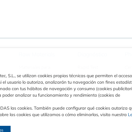
Raw Materials
Diagnóstico
Ph
Materiales para
Rapid Test
Ce
inmunodiagnóstico
ec, S.L., se utilizan cookies propias técnicas que permiten el acceso
Turbilatex
i el usuario lo autoriza, analizarán tu navegación con fines estadíst
Materiales para
VIASURE
ionada con tus hábitos de navegación y consumo (cookies publicitar
diagnóstico
a poder analizar su funcionamiento y rendimiento (cookies de
CLIA
molecular
ODAS las cookies. También puede configurar qué cookies autoriza 
bre las cookies que utilizamos o cómo eliminarlas, visita nuestra
L
as