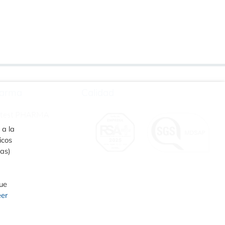
arma
Calidad
rtest PHARMA
 a la
icos
ias)
que
eer