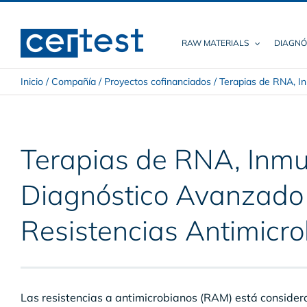
Skip
to
content
RAW MATERIALS
DIAGNÓ
Inicio
/
Compañía
/
Proyectos cofinanciados
/
Terapias de RNA, In
Terapias de RNA, Inmu
Diagnóstico Avanzado f
Resistencias Antimicr
Las resistencias a antimicrobianos (RAM) está consid