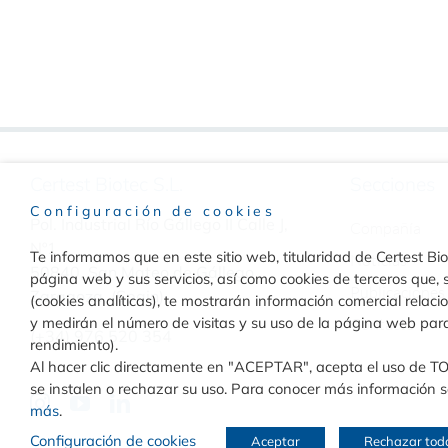
Certest Biotec S.L.
Secciones
Configuración de cookies
Pol. Industrial Río Gállego II Calle J,
Compañía
Nº1
Te informamos que en este sitio web, titularidad de Certest Biot
Noticias
50840, San Mateo de Gállego
página web y sus servicios, así como cookies de terceros que, s
Publicaciones
Zaragoza, (Spain)
(cookies analíticas), te mostrarán información comercial relac
y medirán el número de visitas y su uso de la página web par
Contacto
(+34) 976 520 354
rendimiento).
Al hacer clic directamente en "ACEPTAR", acepta el uso de T
se instalen o rechazar su uso. Para conocer más información so
más
.
Configuración de cookies
Aceptar
Rechazar tod