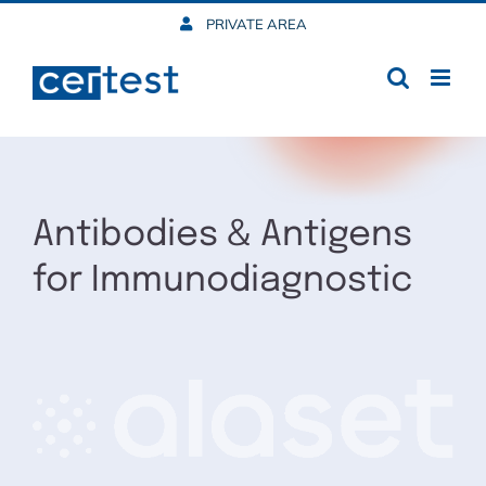
Skip
PRIVATE AREA
to
content
Antibodies & Antigens
for Immunodiagnostic