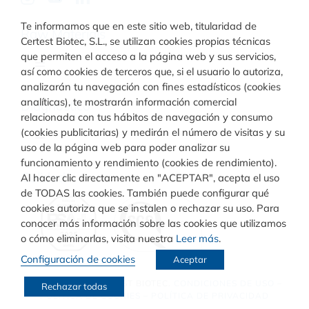
Te informamos que en este sitio web, titularidad de
Raw Materials
Certest Biotec, S.L., se utilizan cookies propias técnicas
que permiten el acceso a la página web y sus servicios,
Toggle
así como cookies de terceros que, si el usuario lo autoriza,
Navigation
analizarán tu navegación con fines estadísticos (cookies
Materiales para inmunodiagnóstico
analíticas), te mostrarán información comercial
Diagnóstico
relacionada con tus hábitos de navegación y consumo
(cookies publicitarias) y medirán el número de visitas y su
Toggle
uso de la página web para poder analizar su
Materiales para diagnóstico molecular
Navigation
funcionamiento y rendimiento (cookies de rendimiento).
Rapid Test
Calidad
Al hacer clic directamente en "ACEPTAR", acepta el uso
de TODAS las cookies. También puede configurar qué
cookies autoriza que se instalen o rechazar su uso. Para
Turbilatex
conocer más información sobre las cookies que utilizamos
o cómo eliminarlas, visita nuestra
Leer más
.
Configuración de cookies
Aceptar
VIASURE
© COPYRIGHT
CERTEST BIOTEC.
CONDICIONES DE USO
–
Rechazar todas
POLÍTICA DE COOKIES
–
POLÍTICA DE PRIVACIDAD