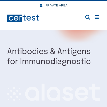
Skip
PRIVATE AREA
to
content
Antibodies & Antigens
for Immunodiagnostic