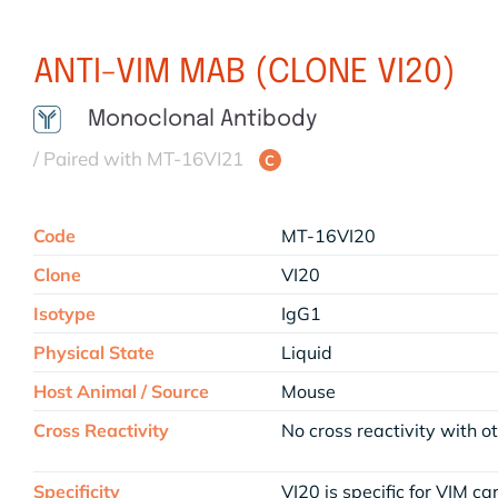
ANTI-VIM MAB (CLONE VI20)
Monoclonal Antibody
/ Paired with MT-16VI21
C
Code
MT-16VI20
Clone
VI20
Isotype
IgG1
Physical State
Liquid
Host Animal / Source
Mouse
Cross Reactivity
No cross reactivity with 
Specificity
VI20 is specific for VIM 