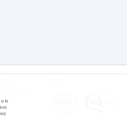
arma
Calidad
rtest PHARMA
 a la
icos
ias)