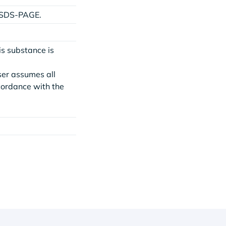
y SDS-PAGE.
is substance is
ser assumes all
ccordance with the