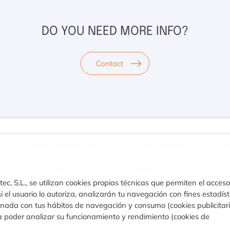
DO YOU NEED MORE INFO?
Contact
Raw Materials
Diagnóstico
Ph
Materiales para
Rapid Test
Ce
inmunodiagnóstico
ec, S.L., se utilizan cookies propias técnicas que permiten el acceso
Turbilatex
i el usuario lo autoriza, analizarán tu navegación con fines estadíst
Materiales para
VIASURE
ionada con tus hábitos de navegación y consumo (cookies publicitar
diagnóstico
a poder analizar su funcionamiento y rendimiento (cookies de
CLIA
molecular