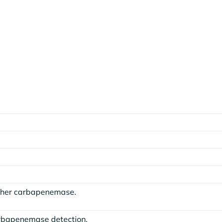
other carbapenemase.
carbapenemase detection.