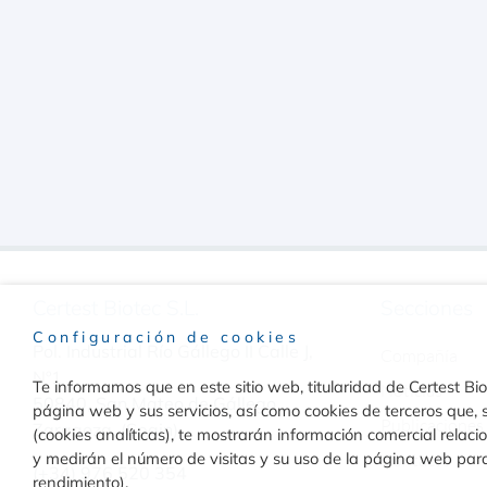
Certest Biotec S.L.
Secciones
Configuración de cookies
Pol. Industrial Río Gállego II Calle J,
Compañía
Nº1
Te informamos que en este sitio web, titularidad de Certest Biot
Noticias
50840, San Mateo de Gállego
página web y sus servicios, así como cookies de terceros que, s
Publicaciones
Zaragoza, (Spain)
(cookies analíticas), te mostrarán información comercial relac
y medirán el número de visitas y su uso de la página web par
Contacto
(+34) 976 520 354
rendimiento).