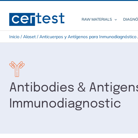
Skip
to
content
RAW MATERIALS
DIAGNÓ
Inicio
/
Alaset
/
Anticuerpos y Antígenos para Inmunodiagnóstico
Antibodies & Antigen
Immunodiagnostic