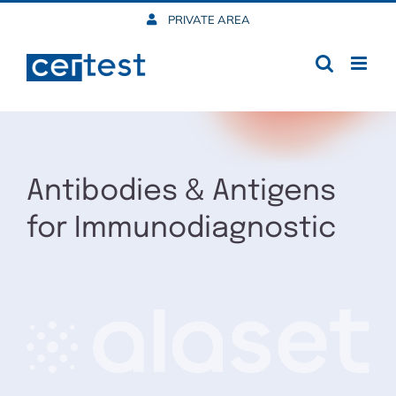
Skip
PRIVATE AREA
to
content
Antibodies & Antigens
for Immunodiagnostic