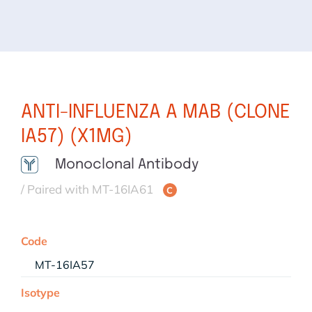
ANTI-INFLUENZA A MAB (CLONE
IA57) (X1MG)
Monoclonal Antibody
/ Paired with MT-16IA61
C
Code
MT-16IA57
Isotype