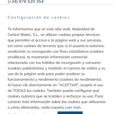
(+34) 976 520 354
Configuración de cookies
Te informamos que en este sitio web, titularidad de
Raw Materials
Certest Biotec, S.L., se utilizan cookies propias técnicas
que permiten el acceso a la página web y sus servicios,
Toggle
así como cookies de terceros que, si el usuario lo autoriza,
Navigation
analizarán tu navegación con fines estadísticos (cookies
Materiales para inmunodiagnóstico
analíticas), te mostrarán información comercial
Diagnóstico
relacionada con tus hábitos de navegación y consumo
(cookies publicitarias) y medirán el número de visitas y su
Toggle
uso de la página web para poder analizar su
Materiales para diagnóstico molecular
Navigation
funcionamiento y rendimiento (cookies de rendimiento).
Rapid Test
Calidad
Al hacer clic directamente en "ACEPTAR", acepta el uso
de TODAS las cookies. También puede configurar qué
cookies autoriza que se instalen o rechazar su uso. Para
Turbilatex
conocer más información sobre las cookies que utilizamos
o cómo eliminarlas, visita nuestra
Leer más
.