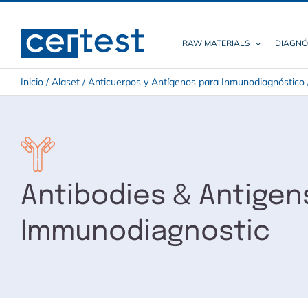
Skip
to
content
RAW MATERIALS
DIAGNÓ
Inicio
/
Alaset
/
Anticuerpos y Antígenos para Inmunodiagnóstico
Antibodies & Antigen
Immunodiagnostic