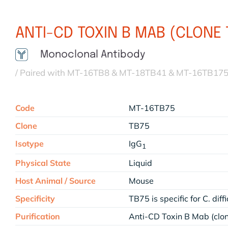
ANTI-CD TOXIN B MAB (CLONE 
Monoclonal Antibody
/ Paired with MT-16TB8 & MT-18TB41 & MT-16TB17
Code
MT-16TB75
Clone
TB75
Isotype
IgG
1
Physical State
Liquid
Host Animal / Source
Mouse
Specificity
TB75 is specific for C. diff
Purification
Anti-CD Toxin B Mab (clo