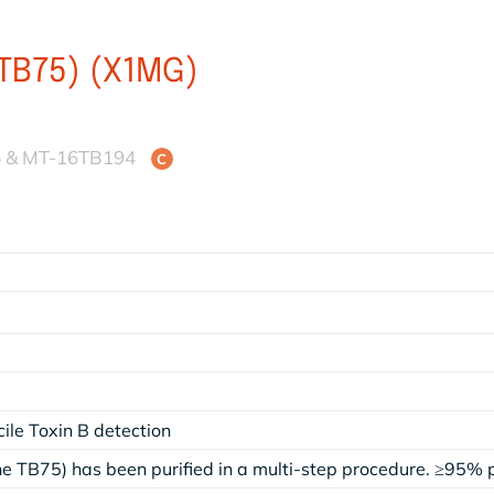
TB75) (X1MG)
5 & MT-16TB194
C
icile Toxin B detection
ne TB75) has been purified in a multi-step procedure. ≥95