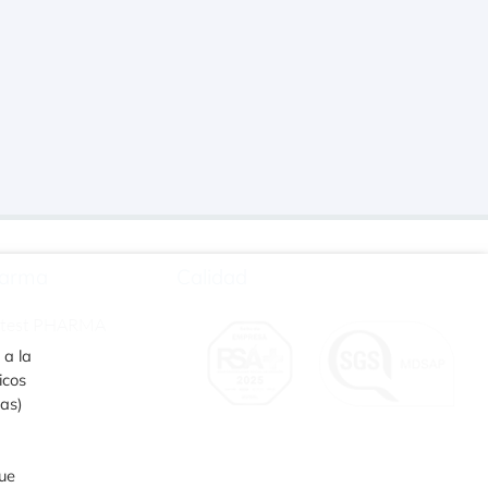
arma
Calidad
rtest PHARMA
 a la
icos
ias)
que