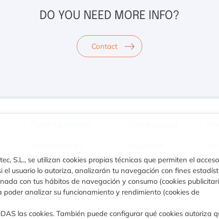
DO YOU NEED MORE INFO?
Contact
Raw Materials
Diagnóstico
Ph
Materiales para
Rapid Test
Ce
inmunodiagnóstico
ec, S.L., se utilizan cookies propias técnicas que permiten el acceso
Turbilatex
i el usuario lo autoriza, analizarán tu navegación con fines estadíst
Materiales para
VIASURE
ionada con tus hábitos de navegación y consumo (cookies publicitar
diagnóstico
a poder analizar su funcionamiento y rendimiento (cookies de
CLIA
molecular
ODAS las cookies. También puede configurar qué cookies autoriza 