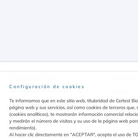
Certest Biotec S.L.
Secciones
Configuración de cookies
Pol. Industrial Río Gállego II Calle J,
Compañía
Nº1
Te informamos que en este sitio web, titularidad de Certest Biot
Noticias
50840, San Mateo de Gállego
página web y sus servicios, así como cookies de terceros que, s
Publicaciones
Zaragoza, (Spain)
(cookies analíticas), te mostrarán información comercial relac
y medirán el número de visitas y su uso de la página web par
Contacto
(+34) 976 520 354
rendimiento).
Al hacer clic directamente en "ACEPTAR", acepta el uso de T