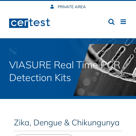
Skip
PRIVATE AREA
to
content
VIASURE Real Time PCR
Detection Kits
Zika, Dengue & Chikungunya