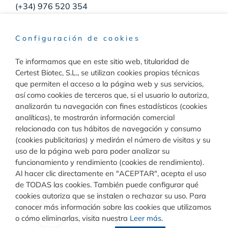
(+34) 976 520 354
Configuración de cookies
Te informamos que en este sitio web, titularidad de
Raw Materials
Certest Biotec, S.L., se utilizan cookies propias técnicas
que permiten el acceso a la página web y sus servicios,
Toggle
así como cookies de terceros que, si el usuario lo autoriza,
Navigation
analizarán tu navegación con fines estadísticos (cookies
Materiales para inmunodiagnóstico
analíticas), te mostrarán información comercial
Diagnóstico
relacionada con tus hábitos de navegación y consumo
(cookies publicitarias) y medirán el número de visitas y su
Toggle
uso de la página web para poder analizar su
Materiales para diagnóstico molecular
Navigation
funcionamiento y rendimiento (cookies de rendimiento).
Rapid Test
Calidad
Al hacer clic directamente en "ACEPTAR", acepta el uso
de TODAS las cookies. También puede configurar qué
cookies autoriza que se instalen o rechazar su uso. Para
Turbilatex
conocer más información sobre las cookies que utilizamos
o cómo eliminarlas, visita nuestra
Leer más
.