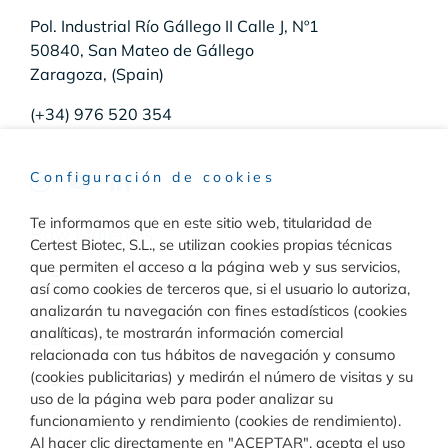
Pol. Industrial Río Gállego II Calle J, Nº1
50840, San Mateo de Gállego
Zaragoza, (Spain)
(+34) 976 520 354
Configuración de cookies
Te informamos que en este sitio web, titularidad de
Raw Materials
Certest Biotec, S.L., se utilizan cookies propias técnicas
que permiten el acceso a la página web y sus servicios,
Toggle
así como cookies de terceros que, si el usuario lo autoriza,
Navigation
analizarán tu navegación con fines estadísticos (cookies
Materiales para inmunodiagnóstico
analíticas), te mostrarán información comercial
Diagnóstico
relacionada con tus hábitos de navegación y consumo
(cookies publicitarias) y medirán el número de visitas y su
Toggle
uso de la página web para poder analizar su
Materiales para diagnóstico molecular
Navigation
funcionamiento y rendimiento (cookies de rendimiento).
Rapid Test
Calidad
Al hacer clic directamente en "ACEPTAR", acepta el uso