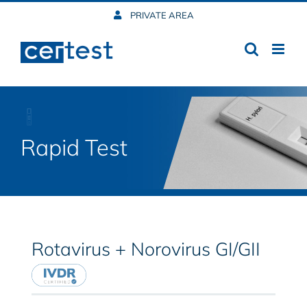
Skip
PRIVATE AREA
to
content
Rapid Test
Rotavirus + Norovirus GI/GII