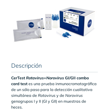
Descripción
CerTest
Rotavirus
+
Norovirus
GI/GII combo
card test
es una prueba inmunocromatográfica
de un sólo paso para la detección cualitativa
simultánea de
Rotavirus
y de
Norovirus
genogrupos I y II (GI y GII) en muestras de
heces.