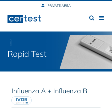
Skip
PRIVATE AREA
to
content
Rapid Test
Influenza A + Influenza B