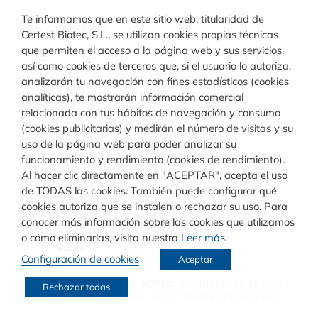
Te informamos que en este sitio web, titularidad de
Raw Materials
Certest Biotec, S.L., se utilizan cookies propias técnicas
que permiten el acceso a la página web y sus servicios,
Toggle
así como cookies de terceros que, si el usuario lo autoriza,
Navigation
analizarán tu navegación con fines estadísticos (cookies
Materiales para inmunodiagnóstico
analíticas), te mostrarán información comercial
Diagnóstico
relacionada con tus hábitos de navegación y consumo
(cookies publicitarias) y medirán el número de visitas y su
Toggle
uso de la página web para poder analizar su
Materiales para diagnóstico molecular
Navigation
funcionamiento y rendimiento (cookies de rendimiento).
Rapid Test
Calidad
Al hacer clic directamente en "ACEPTAR", acepta el uso
de TODAS las cookies. También puede configurar qué
cookies autoriza que se instalen o rechazar su uso. Para
Turbilatex
conocer más información sobre las cookies que utilizamos
o cómo eliminarlas, visita nuestra
Leer más
.
Configuración de cookies
Aceptar
VIASURE
© COPYRIGHT
CERTEST BIOTEC.
CONDICIONES DE USO
–
Rechazar todas
POLÍTICA DE COOKIES
–
POLÍTICA DE PRIVACIDAD