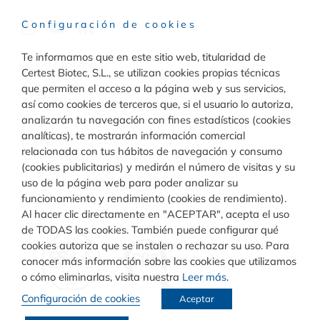
Configuración de cookies
Te informamos que en este sitio web, titularidad de
Raw Materials
Certest Biotec, S.L., se utilizan cookies propias técnicas
que permiten el acceso a la página web y sus servicios,
Toggle
así como cookies de terceros que, si el usuario lo autoriza,
Navigation
analizarán tu navegación con fines estadísticos (cookies
Materiales para inmunodiagnóstico
analíticas), te mostrarán información comercial
Diagnóstico
relacionada con tus hábitos de navegación y consumo
(cookies publicitarias) y medirán el número de visitas y su
Toggle
uso de la página web para poder analizar su
Materiales para diagnóstico molecular
Navigation
funcionamiento y rendimiento (cookies de rendimiento).
Rapid Test
Calidad
Al hacer clic directamente en "ACEPTAR", acepta el uso
de TODAS las cookies. También puede configurar qué
cookies autoriza que se instalen o rechazar su uso. Para
Turbilatex
conocer más información sobre las cookies que utilizamos
o cómo eliminarlas, visita nuestra
Leer más
.
Configuración de cookies
Aceptar
VIASURE