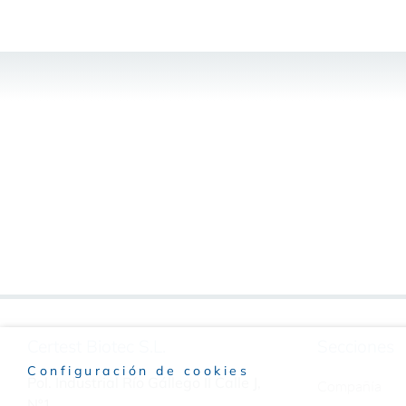
Certest Biotec S.L.
Secciones
Configuración de cookies
Pol. Industrial Río Gállego II Calle J,
Compañía
Nº1