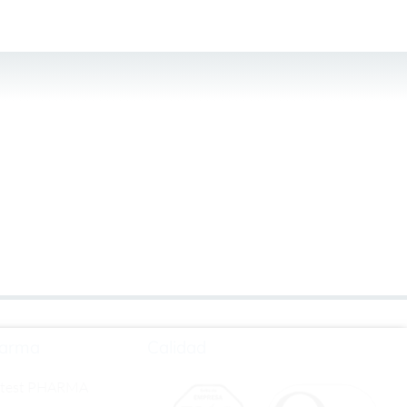
arma
Calidad
rtest PHARMA