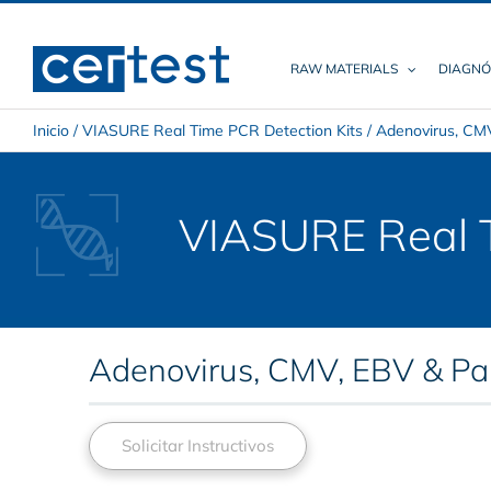
Skip
to
content
RAW MATERIALS
DIAGNÓ
Inicio
/
VIASURE Real Time PCR Detection Kits
/
Adenovirus, CMV
VIASURE Real T
Adenovirus, CMV, EBV & Pa
Solicitar Instructivos