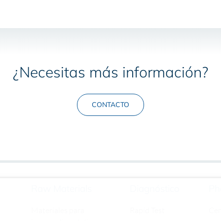
¿Necesitas más información?
CONTACTO
Raw Materials
Diagnóstico
Ph
Materiales para
Rapid Test
Ce