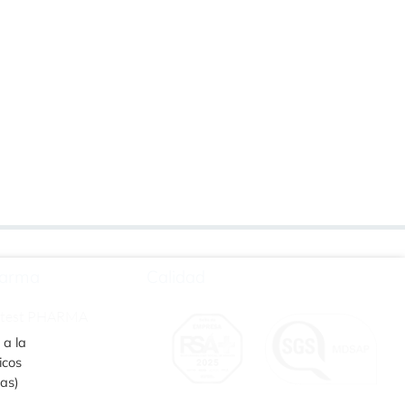
arma
Calidad
rtest PHARMA
 a la
icos
ias)