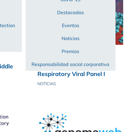
Destacadas
tection
Eventos
Noticias
Premios
04/10/2017
Responsabilidad social corporativa
iddle
VIASURE MULTIPLEX
Respiratory Viral Panel I
NOTICIAS