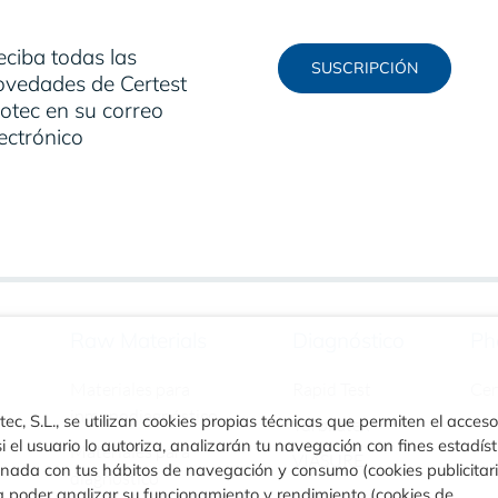
eciba todas las
SUSCRIPCIÓN
ovedades de Certest
otec en su correo
ectrónico
Raw Materials
Diagnóstico
Ph
Materiales para
Rapid Test
Ce
inmunodiagnóstico
ec, S.L., se utilizan cookies propias técnicas que permiten el acceso
Turbilatex
i el usuario lo autoriza, analizarán tu navegación con fines estadíst
Materiales para
VIASURE
ionada con tus hábitos de navegación y consumo (cookies publicitar
diagnóstico
a poder analizar su funcionamiento y rendimiento (cookies de
CLIA