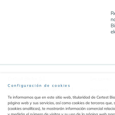
R
n
Bi
el
Certest Biotec S.L.
Secciones
Configuración de cookies
Pol. Industrial Río Gállego II Calle J,
Compañía
Nº1
Te informamos que en este sitio web, titularidad de Certest Biot
Noticias
50840, San Mateo de Gállego
página web y sus servicios, así como cookies de terceros que, s
Publicaciones
Zaragoza, (Spain)
(cookies analíticas), te mostrarán información comercial relac
y medirán el número de visitas y su uso de la página web par
Contacto