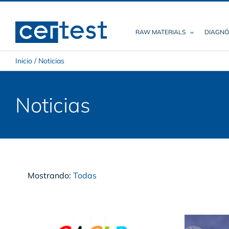
Skip
to
content
RAW MATERIALS
DIAGNÓ
Inicio
/
Noticias
Noticias
Mostrando:
Todas