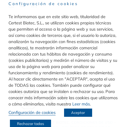
Configuración de cookies
Te informamos que en este sitio web, titularidad de
Raw Materials
Certest Biotec, S.L., se utilizan cookies propias técnicas
que permiten el acceso a la página web y sus servicios,
Toggle
así como cookies de terceros que, si el usuario lo autoriza,
Navigation
analizarán tu navegación con fines estadísticos (cookies
Materiales para inmunodiagnóstico
analíticas), te mostrarán información comercial
Diagnóstico
relacionada con tus hábitos de navegación y consumo
(cookies publicitarias) y medirán el número de visitas y su
Toggle
uso de la página web para poder analizar su
Materiales para diagnóstico molecular
Navigation
funcionamiento y rendimiento (cookies de rendimiento).
Rapid Test
Calidad
Al hacer clic directamente en "ACEPTAR", acepta el uso
de TODAS las cookies. También puede configurar qué
cookies autoriza que se instalen o rechazar su uso. Para
Turbilatex
conocer más información sobre las cookies que utilizamos
o cómo eliminarlas, visita nuestra
Leer más
.
Configuración de cookies
Aceptar
VIASURE
© COPYRIGHT
CERTEST BIOTEC.
CONDICIONES DE USO
–
Rechazar todas