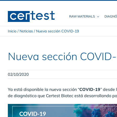
Skip
to
content
RAW MATERIALS
DIAGNÓ
Inicio
/
Noticias
/
Nueva sección COVID-19
Nueva sección COVID
02/10/2020
Ya está disponible la nueva sección “
COVID-19
” desde
de diagnóstico que Certest Biotec está desarrollando p