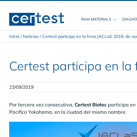
Skip
to
content
RAW MATERIALS
DIAGNÓ
Inicio
/
Noticias
/
Certest participa en la feria JACLaS 2019, de 
Certest participa en l
23/09/2019
Por tercera vez consecutiva,
Certest Biotec
participa en
Pacifico Yokohama, en la ciudad del mismo nombre.