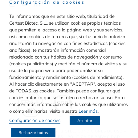
Configuración de cookies
Te informamos que en este sitio web, titularidad de
Raw Materials
Certest Biotec, S.L., se utilizan cookies propias técnicas
que permiten el acceso a la página web y sus servicios,
Toggle
así como cookies de terceros que, si el usuario lo autoriza,
Navigation
analizarán tu navegación con fines estadísticos (cookies
Materiales para inmunodiagnóstico
analíticas), te mostrarán información comercial
Diagnóstico
relacionada con tus hábitos de navegación y consumo
(cookies publicitarias) y medirán el número de visitas y su
Toggle
uso de la página web para poder analizar su
Materiales para diagnóstico molecular
Navigation
funcionamiento y rendimiento (cookies de rendimiento).
Rapid Test
Calidad
Al hacer clic directamente en "ACEPTAR", acepta el uso
de TODAS las cookies. También puede configurar qué
cookies autoriza que se instalen o rechazar su uso. Para
Turbilatex
conocer más información sobre las cookies que utilizamos
o cómo eliminarlas, visita nuestra
Leer más
.
Configuración de cookies
Aceptar
VIASURE
© COPYRIGHT
CERTEST BIOTEC.
CONDICIONES DE USO
–
Rechazar todas
POLÍTICA DE COOKIES
–
POLÍTICA DE PRIVACIDAD