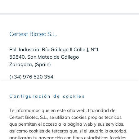
Certest Biotec S.L.
Pol. Industrial Río Gállego II Calle J, Nº1
50840, San Mateo de Gállego
Zaragoza, (Spain)
(+34) 976 520 354
Configuración de cookies
Te informamos que en este sitio web, titularidad de
Raw Materials
Certest Biotec, S.L., se utilizan cookies propias técnicas
que permiten el acceso a la página web y sus servicios,
Toggle
así como cookies de terceros que, si el usuario lo autoriza,
Navigation
analizarán tu navegación con fines estadísticos (cookies