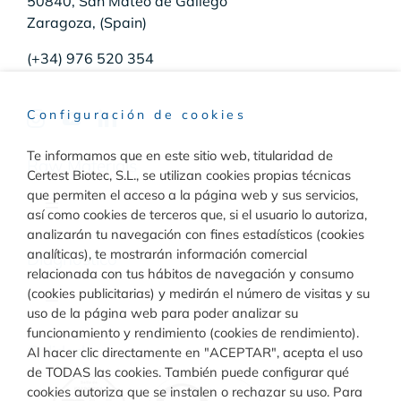
50840, San Mateo de Gállego
Zaragoza, (Spain)
(+34) 976 520 354
Configuración de cookies
Te informamos que en este sitio web, titularidad de
Raw Materials
Certest Biotec, S.L., se utilizan cookies propias técnicas
que permiten el acceso a la página web y sus servicios,
Toggle
así como cookies de terceros que, si el usuario lo autoriza,
Navigation
analizarán tu navegación con fines estadísticos (cookies
Materiales para inmunodiagnóstico
analíticas), te mostrarán información comercial
Diagnóstico
relacionada con tus hábitos de navegación y consumo
(cookies publicitarias) y medirán el número de visitas y su
Toggle
uso de la página web para poder analizar su
Materiales para diagnóstico molecular
Navigation
funcionamiento y rendimiento (cookies de rendimiento).
Rapid Test
Calidad
Al hacer clic directamente en "ACEPTAR", acepta el uso
de TODAS las cookies. También puede configurar qué
cookies autoriza que se instalen o rechazar su uso. Para