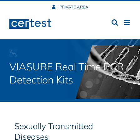
Skip
PRIVATE AREA
to
content
VIASURE Real Time PCR
Detection Kits
Sexually Transmitted
Diseases