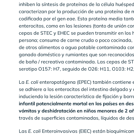
inhiben la síntesis de proteínas de la célula huésp
caracterizan por la producción de una proteína de 
codificada por el gen
eae
. Esta proteína media tanto
enterocitos, como en las lesiones (tanto de unión com
cepas de STEC y EHEC se pueden transmitir en los
persona; consumo de carne cruda o poco cocinada, l
de otros alimentos o agua potable contaminada con 
ganado doméstico y rumiantes que son reconocidos 
de baño / recreativa contaminada. Las cepas de ST
serotipo O157: H7, seguido de O26: H11, O103: H2
La
E. coli
enteropatógena (EPEC) también contiene e
se adhiere a los enterocitos del intestino delgado y
induciendo la lesión característica de fijación y bor
infantil potencialmente mortal en los países en d
vómitos y deshidratación en niños menores de 2 a
través de superficies contaminadas, líquidos de de
Las
E. coli
Enteroinvasivas (EIEC) están bioquímic