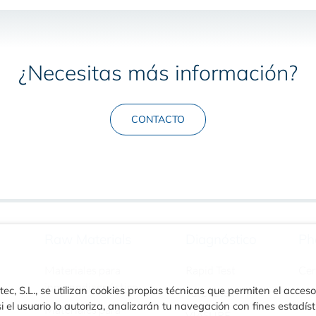
¿Necesitas más información?
CONTACTO
Raw Materials
Diagnóstico
Ph
Materiales para
Rapid Test
Ce
inmunodiagnóstico
ec, S.L., se utilizan cookies propias técnicas que permiten el acceso
Turbilatex
i el usuario lo autoriza, analizarán tu navegación con fines estadíst
Materiales para
VIASURE