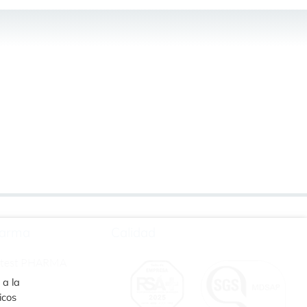
arma
Calidad
rtest PHARMA
 a la
icos