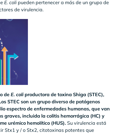
de
E. coli
pueden pertenecer a más de un grupo de
ctores de virulencia.
to de
E. coli
productora de toxina Shiga (STEC),
Los STEC son un grupo diverso de patógenos
mplio espectro de enfermedades humanas, que van
graves, incluida la colitis hemorrágica (HC) y
ome urémico hemolítico (HUS).
Su virulencia está
 Stx1 y / o Stx2, citotoxinas potentes que