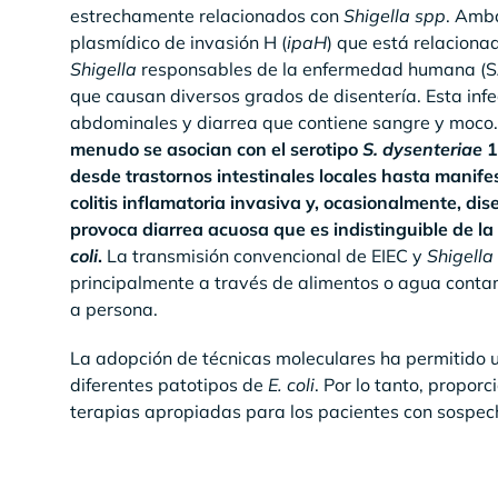
estrechamente relacionados con
Shigella spp
. Amba
plasmídico de invasión H (
ipaH
) que está relaciona
Shigella
responsables de la enfermedad humana (S
que causan diversos grados de disentería. Esta infe
abdominales y diarrea que contiene sangre y moco.
menudo se asocian con el serotipo
S. dysenteriae
1
desde trastornos intestinales locales hasta manife
colitis inflamatoria invasiva y, ocasionalmente, dis
provoca diarrea acuosa que es indistinguible de la
coli
.
La transmisión convencional de EIEC y
Shigella
principalmente a través de alimentos o agua conta
a persona.
La adopción de técnicas moleculares ha permitido u
diferentes patotipos de
E. coli
. Por lo tanto, propor
terapias apropiadas para los pacientes con sospec