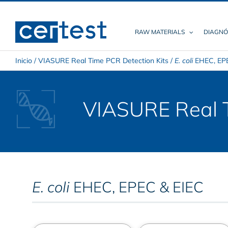
Skip
to
content
RAW MATERIALS
DIAGNÓ
Inicio
/
VIASURE Real Time PCR Detection Kits
/
E. coli
EHEC, EPE
VIASURE Real T
E. coli
EHEC, EPEC & EIEC