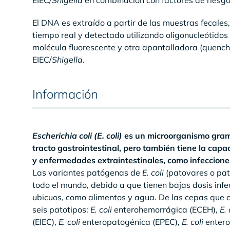
EIEC/
Shigella
en combinación con factores de riesgos
El DNA es extraído a partir de las muestras fecale
tiempo real y detectado utilizando oligonucleótido
molécula fluorescente y otra apantalladora (quenc
EIEC/
Shigella
.
Información
Escherichia coli (E. coli)
es un microorganismo gramn
tracto gastrointestinal, pero también tiene la ca
y enfermedades extraintestinales, como infecciones 
Las variantes patógenas de
E. coli
(patovares o pat
todo el mundo, debido a que tienen bajas dosis inf
ubicuos, como alimentos y agua. De las cepas que 
seis patotipos:
E. coli
enterohemorrágica (ECEH),
E. 
(EIEC),
E. coli
enteropatogénica (EPEC),
E. coli
entero