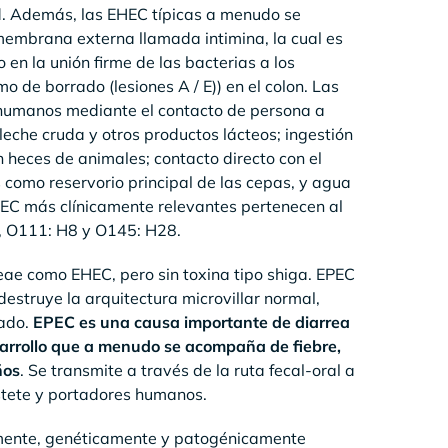
ed. Además, las EHEC típicas a menudo se
membrana externa llamada intimina, la cual es
 en la unión firme de las bacterias a los
o de borrado (lesiones A / E)) en el colon. Las
 humanos mediante el contacto de persona a
eche cruda y otros productos lácteos; ingestión
heces de animales; contacto directo con el
como reservorio principal de las cepas, y agua
EC más clínicamente relevantes pertenecen al
, O111: H8 y O145: H28.
ae como EHEC, pero sin toxina tipo shiga. EPEC
 destruye la arquitectura microvillar normal,
rado.
EPEC es una causa importante de diarrea
esarrollo que a menudo se acompaña de fiebre,
ños
. Se transmite a través de la ruta fecal-oral a
stete y portadores humanos.
amente, genéticamente y patogénicamente