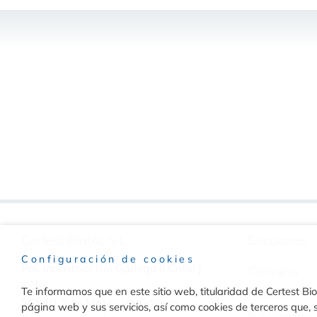
Certest Biotec S.L.
Secciones
Configuración de cookies
Pol. Industrial Río Gállego II Calle J,
Compañía
Nº1
Te informamos que en este sitio web, titularidad de Certest Biot
Noticias
50840, San Mateo de Gállego
página web y sus servicios, así como cookies de terceros que, s
Publicaciones