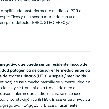
 clínicos y epidemiológicos.
s, amplificado posteriormente mediante PCR a
s específicos y una sonda marcada con una
her) para detectar EHEC, STEC, EPEC y/o
egativo que puede ser un residente inocuo del
pacidad patogénica de causar enfermedad entérica
del tracto urinario (UTIs) y sepsis / meningitis.
otipos) causan mucha morbilidad y mortalidad en
ecciosas y se transmiten a través de medios
causan enfermedades diarreicas, se reconocen
coli
enterotoxigénica (ETEC),
E. coli
enteroinvasiva
agregativa. (EAggEC) y
E. coli
difusamente