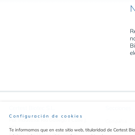
N
R
n
Bi
el
Certest Biotec S.L.
Secciones
Configuración de cookies
Pol. Industrial Río Gállego II Calle J,
Compañía
Nº1
Te informamos que en este sitio web, titularidad de Certest Biot
Noticias
50840, San Mateo de Gállego