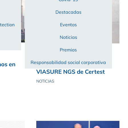
Destacadas
tection
Eventos
Noticias
Premios
19/05/2025
Responsabilidad social corporativa
mos en
Presentamos la nueva línea
VIASURE NGS de Certest
NOTICIAS