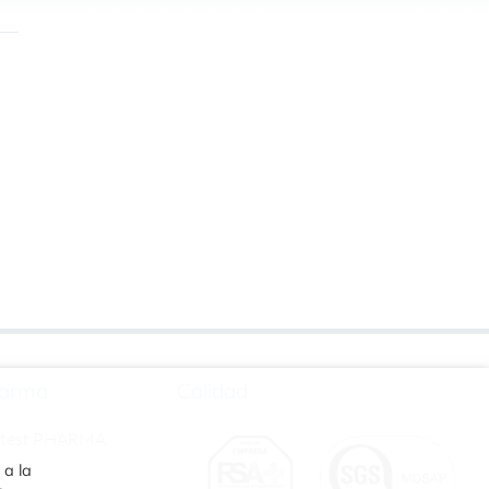
arma
Calidad
rtest PHARMA
 a la