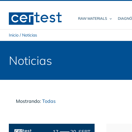
Skip
to
content
RAW MATERIALS
DIAGNÓ
Inicio
/
Noticias
Noticias
Mostrando:
Todas