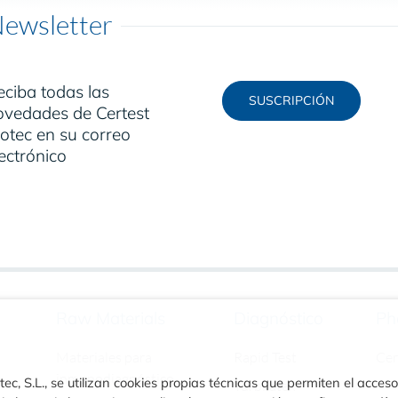
ewsletter
eciba todas las
SUSCRIPCIÓN
ovedades de Certest
otec en su correo
ectrónico
Raw Materials
Diagnóstico
Ph
Materiales para
Rapid Test
Ce
inmunodiagnóstico
ec, S.L., se utilizan cookies propias técnicas que permiten el acceso
Turbilatex