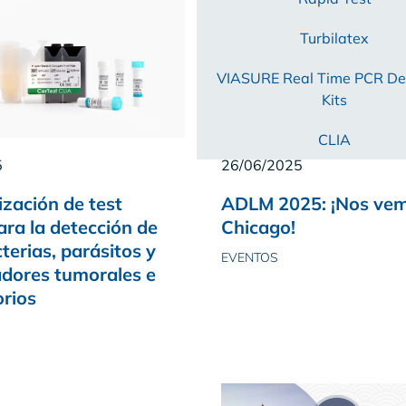
Turbilatex
VIASURE Real Time PCR De
Kits
CLIA
5
26/06/2025
zación de test
ADLM 2025: ¡Nos ve
ara la detección de
Chicago!
cterias, parásitos y
EVENTOS
dores tumorales e
orios